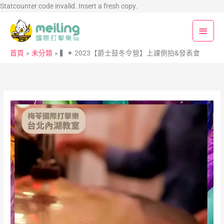
跳
Statcounter code invalid. Insert a fresh copy.
至
主
主
要
要
首頁
未分類
▍✦ 2023【爵士鼓冬令營】上課側拍&發表會
內
選
容
單