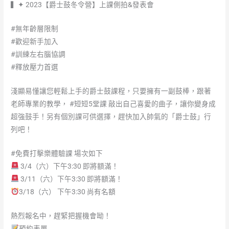
▍✦ 2023【爵士鼓冬令營】上課側拍&發表會
#無年齡層限制
#歡迎新手加入
#訓練左右腦協調
#釋放壓力首選
淺顯易懂讓您輕鬆上手的爵士鼓課程，只要擁有一副鼓棒，跟著
老師專業的教學，
#短短5堂課
敲出自己喜愛的曲子，讓你變身成
超強鼓手！另有個別課可供選擇，趕快加入帥氣的「爵士鼓」行
列吧！
#免費打擊樂體驗課
場次如下
3/4（六）下午3:30 即將額滿！
3/11（六）下午3:30 即將額滿！
3/18（六） 下午3:30 尚有名額
熱烈報名中，趕緊把握機會呦！
預約表單