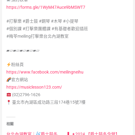
https://forms.gle/1WyM47Auce9bMSWT7
#打擊樂
#爵士鼓
#鋼琴
#木琴
#小提琴
#個別課
#打擊樂團體課
#有基礎者歡迎插班
#梅苓meiling打擊樂台北內湖教室
▰▱▰▱▰▱▰▱▰▱
粉絲頁
https://www.facebook.com/meilingneihu
官方網站
https://musiclesson123.com/
(02)2796-1626
臺北市內湖區成功路三段174巷15號7樓
相關
台北內湖教室｜
爵士鼓冬
▍✦2024 【爵士鼓冬令營】